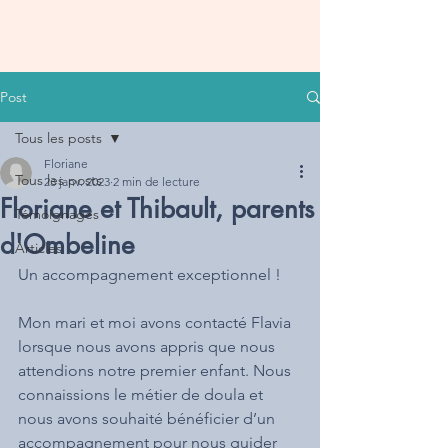
bloomdoulaparis
Post
Tous les posts
Floriane
Tous les posts
23 janv. 2023
2 min de lecture
Floriane et Thibault, parents
Témoignages
d'Ombeline
Articles
Un accompagnement exceptionnel !
Mon mari et moi avons contacté Flavia 
lorsque nous avons appris que nous 
attendions notre premier enfant. Nous 
connaissions le métier de doula et 
nous avons souhaité bénéficier d’un 
accompagnement pour nous guider 