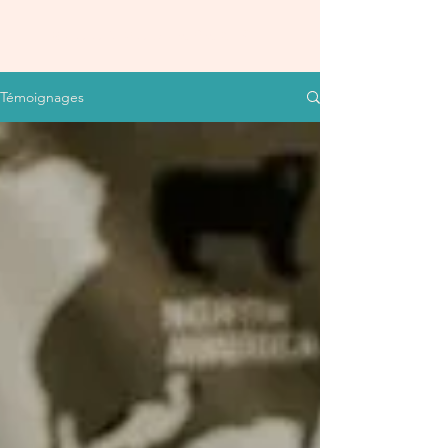
bloomdoulaparis
Témoignages