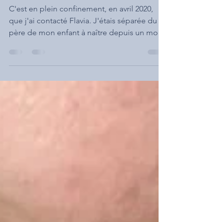
Eléonore, maman
d'Achille
C'est en plein confinement, en avril 2020,
que j'ai contacté Flavia. J'étais séparée du
père de mon enfant à naître depuis un mois
et...